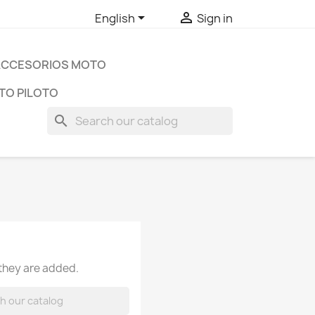


English
Sign in
ACCESORIOS MOTO
TO PILOTO
search
 they are added.