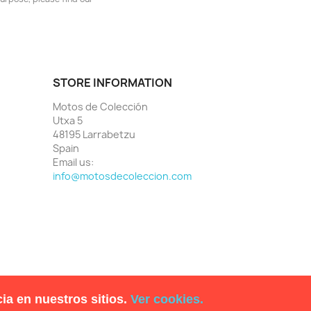
STORE INFORMATION
Motos de Colección
Utxa 5
48195 Larrabetzu
Spain
Email us:
info@motosdecoleccion.com
ia en nuestros sitios.
Ver cookies.