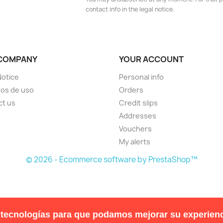
contact info in the legal notice.
COMPANY
YOUR ACCOUNT
Notice
Personal info
os de uso
Orders
ct us
Credit slips
Addresses
Vouchers
My alerts
© 2026 - Ecommerce software by PrestaShop™
 tecnologías para que podamos mejorar su experienc