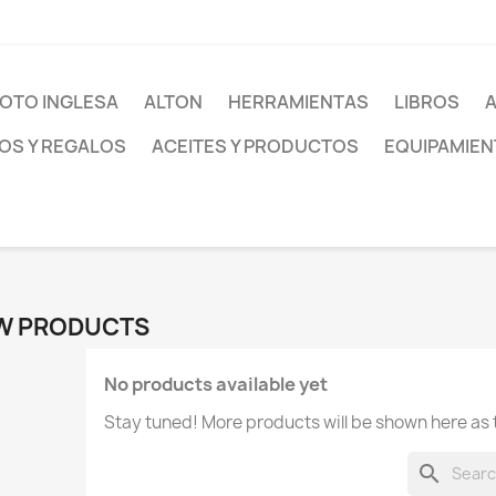
OTO INGLESA
ALTON
HERRAMIENTAS
LIBROS
S Y REGALOS
ACEITES Y PRODUCTOS
EQUIPAMIEN
W PRODUCTS
No products available yet
Stay tuned! More products will be shown here as
search