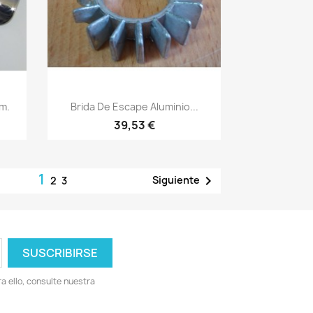
Vista rápida

m.
Brida De Escape Aluminio...
39,53 €
1

Siguiente
2
3
 ello, consulte nuestra