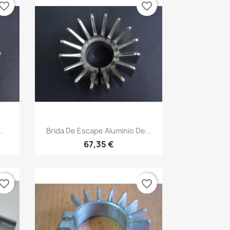
vorite_border
favorite_border
Vista rápida

.
Brida De Escape Aluminio De...
67,35 €
vorite_border
favorite_border