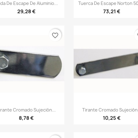
Vista rápida
Vista rápida


ida De Escape De Aluminio...
Tuerca De Escape Norton 50
29,28 €
73,21 €
favorite_border
fa
Vista rápida
Vista rápida


irante Cromado Sujeción...
Tirante Cromado Sujeción.
8,78 €
10,25 €