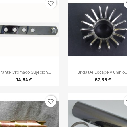
favorite_border
fa
Vista rápida
Vista rápida


irante Cromado Sujeción...
Brida De Escape Alumnio..
14,64 €
67,35 €
favorite_border
fa