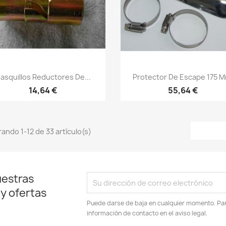
Vista rápida
Vista rápida


asquillos Reductores De...
Protector De Escape 175 M
14,64 €
55,64 €
ando 1-12 de 33 artículo(s)
uestras
 y ofertas
Puede darse de baja en cualquier momento. Para
información de contacto en el aviso legal.