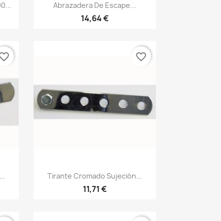
Vista rápida

0...
Abrazadera De Escape...
14,64 €
vorite_border
favorite_border
Vista rápida

..
Tirante Cromado Sujeción...
11,71 €