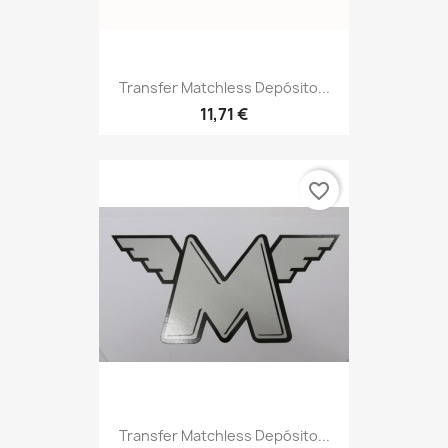
Transfer Matchless Depósito...
11,71 €
favorite_border
Transfer Matchless Depósito...