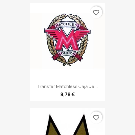
favorite_border
Transfer Matchless Caja De...
8,78 €
favorite_border