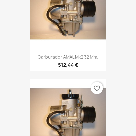
Carburador AMAL Mk2 32 Mm.
512,44 €
favorite_border