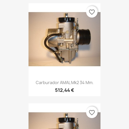
favorite_border
Carburador AMAL Mk2 34 Mm.
512,44 €
favorite_border