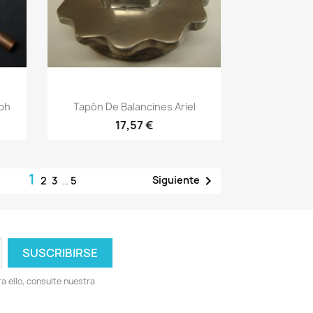
Vista rápida

mph
Tapón De Balancines Ariel
17,57 €
1

Siguiente
2
3
…
5
 ello, consulte nuestra