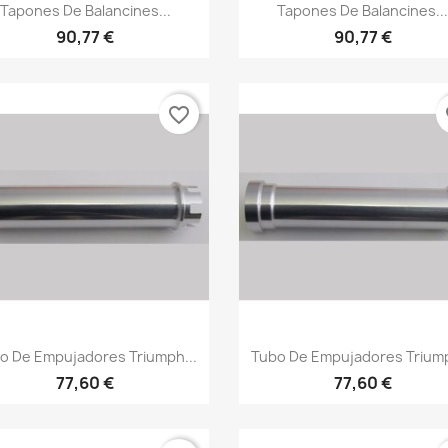
Vista rápida
Vista rápida


Tapones De Balancines...
Tapones De Balancines..
90,77 €
90,77 €
favorite_border
fa
Vista rápida
Vista rápida


o De Empujadores Triumph...
Tubo De Empujadores Triump
77,60 €
77,60 €