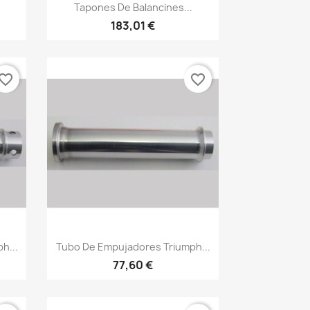
Vista rápida

.
Tapones De Balancines...
183,01 €
vorite_border
favorite_border
Vista rápida

h...
Tubo De Empujadores Triumph...
77,60 €