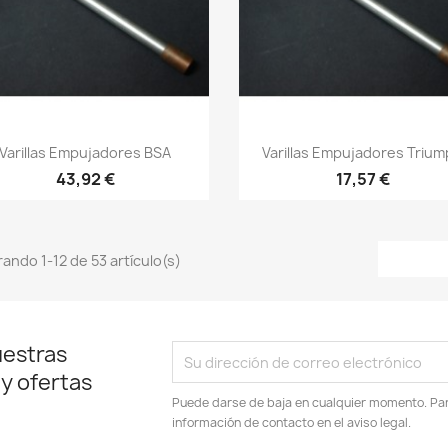
Vista rápida
Vista rápida


Varillas Empujadores BSA
Varillas Empujadores Triu
43,92 €
17,57 €
ando 1-12 de 53 artículo(s)
uestras
 y ofertas
Puede darse de baja en cualquier momento. Para
información de contacto en el aviso legal.