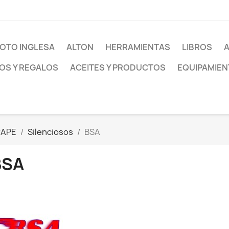
OTO INGLESA
ALTON
HERRAMIENTAS
LIBROS
S Y REGALOS
ACEITES Y PRODUCTOS
EQUIPAMIEN
CAPE
Silenciosos
BSA
BSA