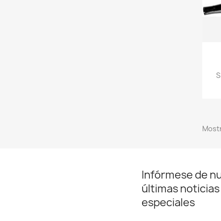
S
Mostr
Infórmese de n
últimas noticias
especiales