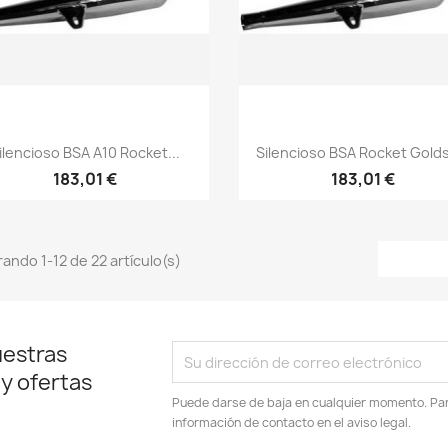
Vista rápida
Vista rápida


ilencioso BSA A10 Rocket...
Silencioso BSA Rocket Gold
183,01 €
183,01 €
ando 1-12 de 22 artículo(s)
uestras
 y ofertas
Puede darse de baja en cualquier momento. Para
información de contacto en el aviso legal.