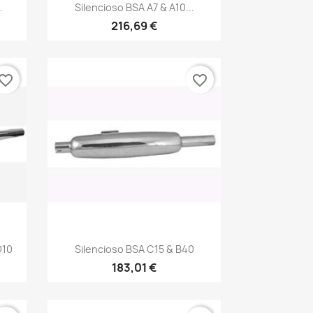
Vista rápida

.
Silencioso BSA A7 & A10...
216,69 €
vorite_border
favorite_border
Vista rápida

D10
Silencioso BSA C15 & B40
183,01 €