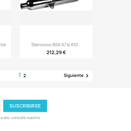
Vista rápida

star
Silencioso BSA A7 & A10...
212,29 €
1

Siguiente
2
 ello, consulte nuestra