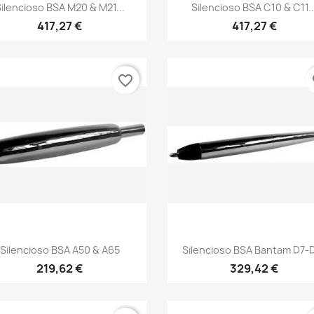
Vista rápida
Vista rápida


ilencioso BSA M20 & M21...
Silencioso BSA C10 & C11..
417,27 €
417,27 €
favorite_border
fa
Vista rápida
Vista rápida


Silencioso BSA A50 & A65
Silencioso BSA Bantam D7-
219,62 €
329,42 €