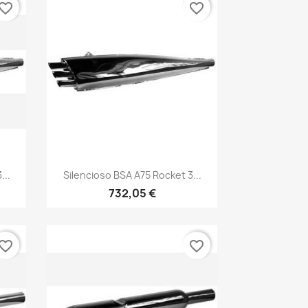
vorite_border
favorite_border
Vista rápida

...
Silencioso BSA A75 Rocket 3...
732,05 €
vorite_border
favorite_border