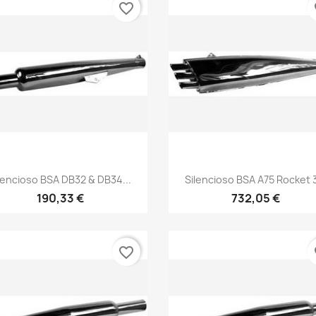
favorite_border
fa
Vista rápida
Vista rápida


lencioso BSA DB32 & DB34...
Silencioso BSA A75 Rocket 3
190,33 €
732,05 €
favorite_border
fa