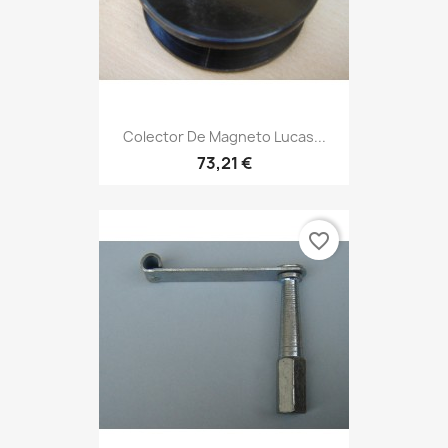
Colector De Magneto Lucas...
73,21 €
favorite_border