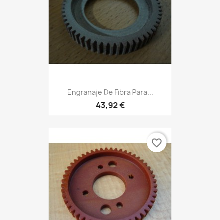
Engranaje De Fibra Para...
43,92 €
favorite_border