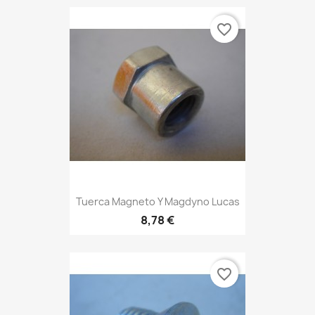
favorite_border
Tuerca Magneto Y Magdyno Lucas
8,78 €
favorite_border