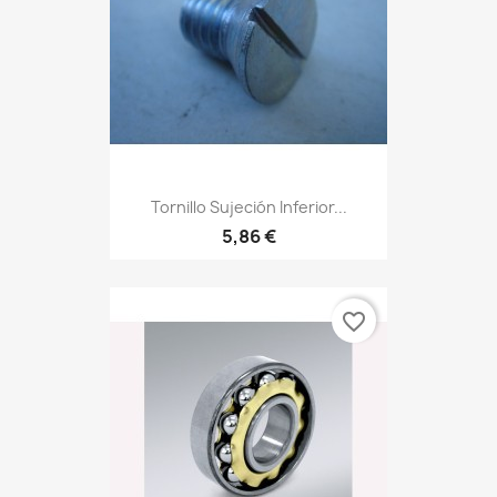
Tornillo Sujeción Inferior...
5,86 €
favorite_border