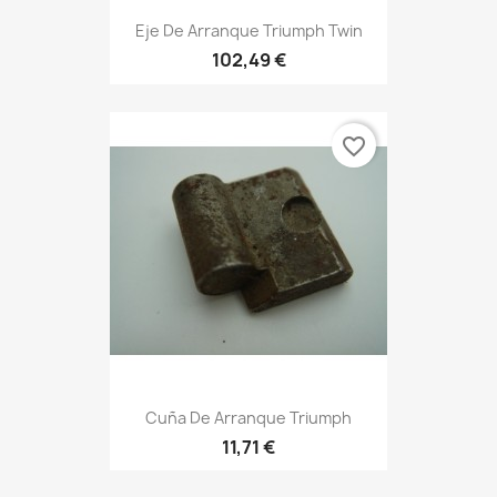
Eje De Arranque Triumph Twin
102,49 €
favorite_border
Cuña De Arranque Triumph
11,71 €