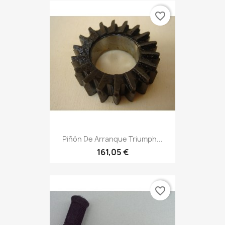
favorite_border
Piñón De Arranque Triumph...
161,05 €
favorite_border