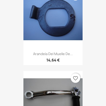
Arandela Del Muelle De...
14,64 €
favorite_border