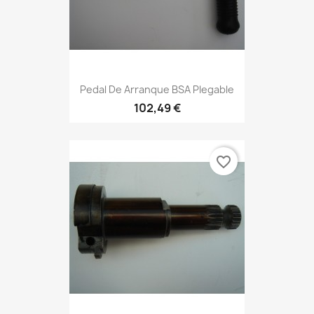
Pedal De Arranque BSA Plegable
102,49 €
favorite_border