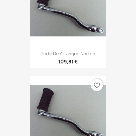
Pedal De Arranque Norton
109,81 €
favorite_border