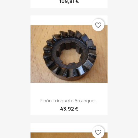
109,81 €
favorite_border
Piñón Trinquete Arranque...
43,92 €
favorite_border