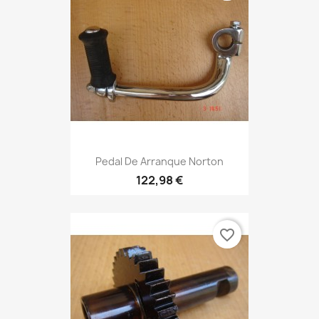
Pedal De Arranque Norton
122,98 €
favorite_border