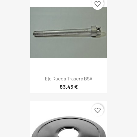
favorite_border
Eje Rueda Trasera BSA
83,45 €
favorite_border