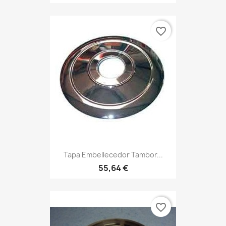
favorite_border
Tapa Embellecedor Tambor...
55,64 €
favorite_border