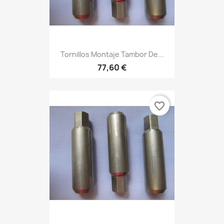
Tornillos Montaje Tambor De...
77,60 €
favorite_border