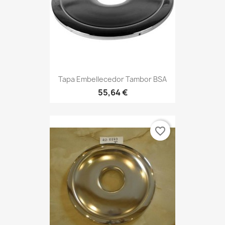
Tapa Embellecedor Tambor BSA
55,64 €
favorite_border