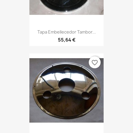
Tapa Embellecedor Tambor...
55,64 €
favorite_border