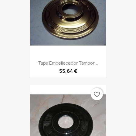
Tapa Embellecedor Tambor...
55,64 €
favorite_border